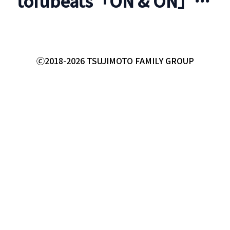
tofubeats「ON & ON」ラ
イナーノーツ──ポップ
スの神様
🄫2018-2026 TSUJIMOTO FAMILY GROUP