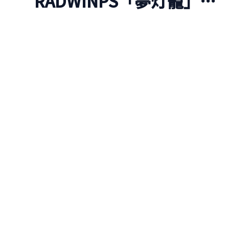
RADWINPS「夢灯籠」ラ
イナーノーツ