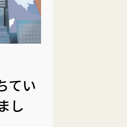
ちてい
まし